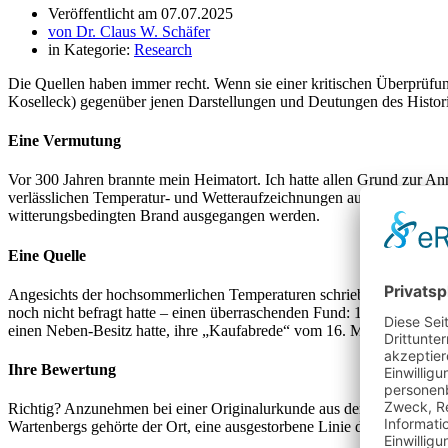
Veröffentlicht am
07.07.2025
von
Dr. Claus W. Schäfer
in Kategorie:
Research
Die Quellen haben immer recht. Wenn sie einer kritischen Überprüfung 
Koselleck) gegenüber jenen Darstellungen und Deutungen des Historiker
Eine Vermutung
Vor 300 Jahren brannte mein Heimatort. Ich hatte allen Grund zur An
verlässlichen Temperatur- und Wetteraufzeichnungen aus der Zeit be
witterungsbedingten Brand ausgegangen werden.
Eine Quelle
Angesichts der hochsommerlichen Temperaturen schrieb ich auf dies
noch nicht befragt hatte – einen überraschenden Fund: 1725 änderten
einen Neben-Besitz hatte, ihre „Kaufabrede“ vom 16. März, weil das 
Ihre Bewertung
Richtig? Anzunehmen bei einer Originalurkunde aus dem 18. Jahrhundert
Wartenbergs gehörte der Ort, eine ausgestorbene Linie der Üxkülls w