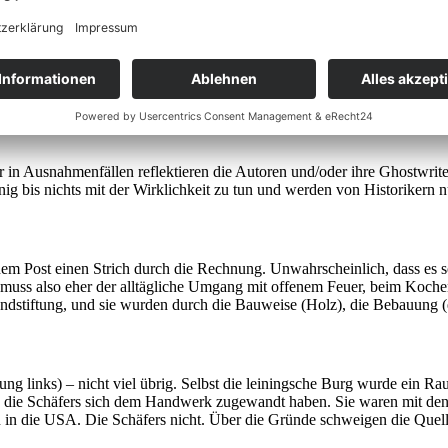
Teil der auf uns gekommenen Überlieferung, der nicht für die Nachwelt 
Regel informativeren Traditionsquellen wurden dagegen zur Unterrichtu
n Ausnahmenfällen reflektieren die Autoren und/oder ihre Ghostwriter i
 bis nichts mit der Wirklichkeit zu tun und werden von Historikern nu
 Post einen Strich durch die Rechnung. Unwahrscheinlich, dass es so 
Es muss also eher der alltägliche Umgang mit offenem Feuer, beim Ko
andstiftung, und sie wurden durch die Bauweise (Holz), die Bebauung
ung links) – nicht viel übrig. Selbst die leiningsche Burg wurde ein 
en die Schäfers sich dem Handwerk zugewandt haben. Sie waren mit d
n in die USA. Die Schäfers nicht. Über die Gründe schweigen die Quel