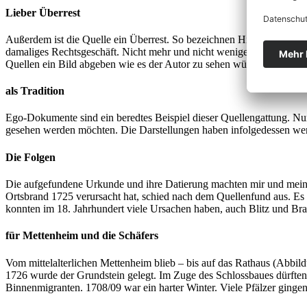
Lieber Überrest
Außerdem ist die Quelle ein Überrest. So bezeichnen Historiker den 
damaliges Rechtsgeschäft. Nicht mehr und nicht weniger. Die in der 
Quellen ein Bild abgeben wie es der Autor zu sehen wünscht.
als Tradition
Ego-Dokumente sind ein beredtes Beispiel dieser Quellengattung. Nur i
gesehen werden möchten. Die Darstellungen haben infolgedessen wenig
Die Folgen
Die aufgefundene Urkunde und ihre Datierung machten mir und meinem
Ortsbrand 1725 verursacht hat, schied nach dem Quellenfund aus. 
konnten im 18. Jahrhundert viele Ursachen haben, auch Blitz und Br
für Mettenheim und die Schäfers
Vom mittelalterlichen Mettenheim blieb – bis auf das Rathaus (Abbild
1726 wurde der Grundstein gelegt. Im Zuge des Schlossbaues dürft
Binnenmigranten. 1708/09 war ein harter Winter. Viele Pfälzer ginge