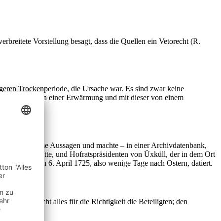
rbreitete Vorstellung besagt, dass die Quellen ein Vetorecht (R.
ngeren Trockenperiode, die Ursache war. Es sind zwar keine
derts konnte von einer Erwärmung und mit dieser von einem
rüfte ich meine Aussagen und machte – in einer Archivdatenbank,
9 erworben hatte, und Hofratspräsidenten von Üxküll, der in dem Ort
e ist auf den 6. April 1725, also wenige Tage nach Ostern, datiert.
ltlich spricht alles für die Richtigkeit die Beteiligten; den