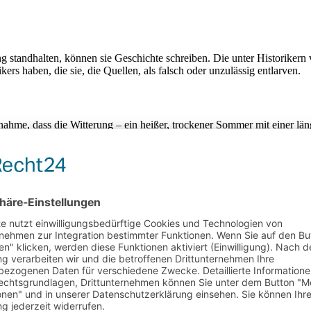
standhalten, können sie Geschichte schreiben. Die unter Historikern ve
s haben, die sie, die Quellen, als falsch oder unzulässig entlarven.
nahme, dass die Witterung – ein heißer, trockener Sommer mit einer lä
kannt, aber nach dem Ende der kleinen Eiszeit Anfang des 18. Jahrhun
em Stand einen Post zu dem Brand des Jahres 1725. Abschließend überp
 Graf Casimir von Wartenberg, der die Herrschaft über Mettenheim 170
Dorf und auch „das Kaufobjekt durch Brand zerstört wurde“. Die Urkund
. Aus der Entfernung ist sie nicht als Fälschung zu erkennen. Auch inha
ar in einem Nachbarort begütert.