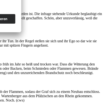
erschaffen worden ist. Die infrage stehende Urkunde beglaubigt ein
ng der Nachwelt geschaffen. Schön, aber unzuverlässig, weil die
hr Tun. In der Regel stellen sie sich und ihr Ego so dar wie sie
r mit spitzen Fingern angefasst.
früh im Jahr so heiß und trocken war. Dass die Witterung den
chen oder Backen, beim Schmieden oder Flammen gewesen. Brände
 (eng) und den unzureichenden Brandschutz noch beschleunigt.
Raub der Flammen, sodass der Graf sich zu einem Neubau entschloss.
en Wartenberger aus dem Pfälzischen an den Rhein gekommen.
len. Noch. (cws)