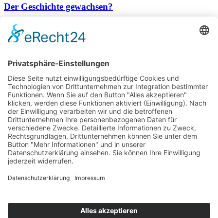
Der Geschichte gewachsen?
27. Juli 2023
Von Quellen, ihrem Wert und Folgen
7. Juli 2025
Past forward III: Täter, Ort und Taten
27. Juli 2023
Übersicht Artikel
Nach Kategorien
Communication
Reflexion
Research
Uncategorized
Alle
Über uns
Kontakt
Impressum
Datenschutz