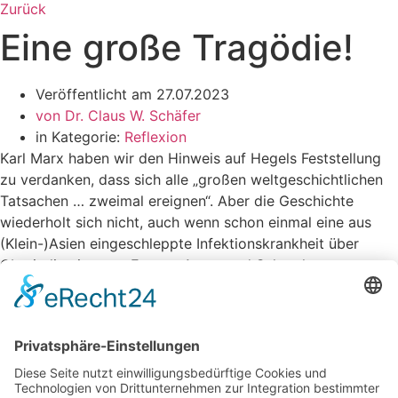
Zurück
Eine große Tragödie!
Veröffentlicht am
27.07.2023
von
Dr. Claus W. Schäfer
in Kategorie:
Reflexion
Karl Marx haben wir den Hinweis auf Hegels Feststellung
zu verdanken, dass sich alle „großen weltgeschichtlichen
Tatsachen … zweimal ereignen“. Aber die Geschichte
wiederholt sich nicht, auch wenn schon einmal eine aus
(Klein-)Asien eingeschleppte Infektionskrankheit über
Oberitalien in ganz Europa Angst und Schrecken
verbreitete. Der in den Medien auftauchende Vergleich der
aktuellen Corona-Krise mit der Pest-Epidemie Mitte des 14.
Jahrhunderts trägt jedoch nicht weit, weil sich die Welt in
jeder Hinsicht grundlegend verändert hat. Schon der
Übergang vom vermeintlich „dunklen“ Mittelalter in die
„aufgeklärtere“ Neuzeit führte in ganz andere Zeiten, vom